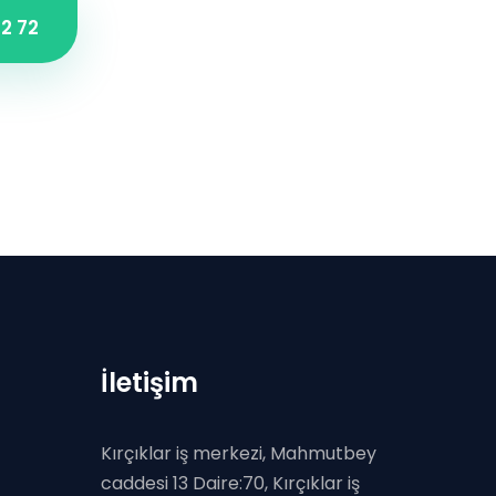
2 72
İletişim
Kırçıklar iş merkezi, Mahmutbey
caddesi 13 Daire:70, Kırçıklar iş