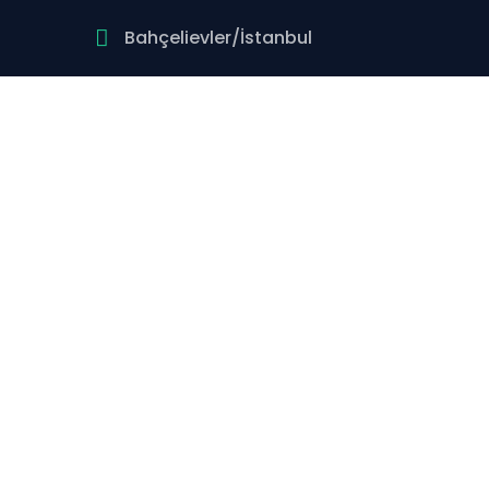
Bahçelievler/İstanbul
S
Sarıyer bölgesinde 7/24 