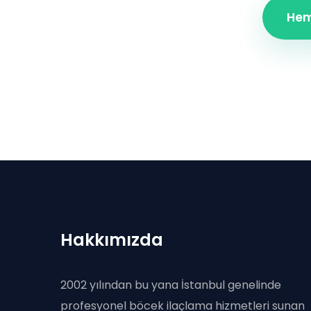
Hem
Hakkımızda
2002 yılından bu yana İstanbul genelinde
profesyonel böcek ilaçlama hizmetleri sunan