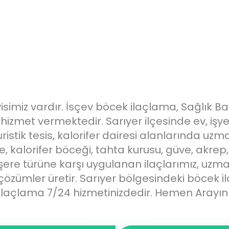
isimiz vardır. İsçev böcek ilaçlama, Sağlık Ba
zmet vermektedir. Sarıyer ilçesinde ev, işyer
uristik tesis, kalorifer dairesi alanlarında uz
 kalorifer böceği, tahta kurusu, güve, akrep, ö
ere türüne karşı uygulanan ilaçlarımız, uzma
çözümler üretir. Sarıyer bölgesindeki böcek i
İlaçlama 7/24 hizmetinizdedir. Hemen Arayın