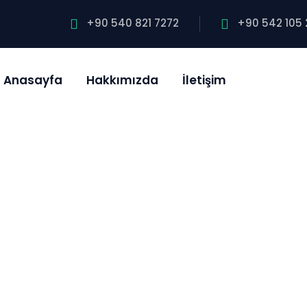
+90 540 821 7272
+90 542 105 
Anasayfa
Hakkımızda
İletişim
arıyer Böcek İlaçla
böcek ilaçlama hizmeti vermekteyiz. %10
fiyatlarımızla garantili hizmet sunuyoruz