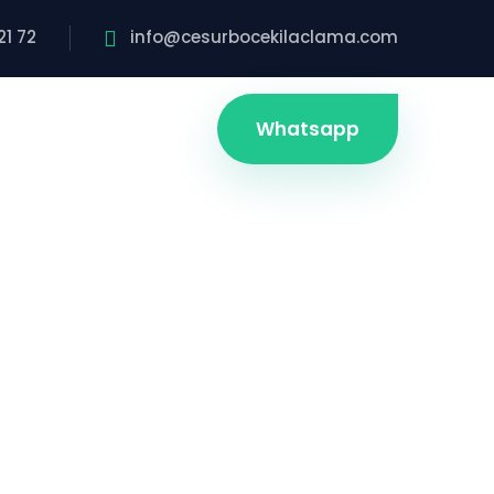
21 72
info@cesurbocekilaclama.com
Whatsapp
ma
0 kesin çözüm ve ekonomik
.