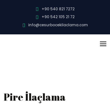
+90 540 821 7272
+90 542 105 21 72
info@cesurbocekilaclama.com
Pire İlaçlama