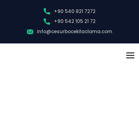
+90 540 821 7272
+90 542 105 21 72
info@cesurbocekilaclama.com
Pendik Böcek
İlaçlama