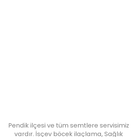
Pendik bölgesinde 7/24 böcek
ilaçlama hizmeti vermekteyiz. %100
kesin çözüm ve ekonomik
fiyatlarımızla garantili hizmet
sunuyoruz.
Pendik ilçesi ve tüm semtlere servisimiz
vardır. İsçev böcek ilaçlama, Sağlık