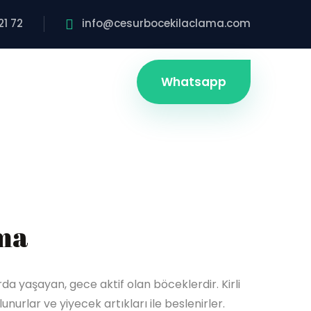
21 72
info@cesurbocekilaclama.com
Whatsapp
ma
a yaşayan, gece aktif olan böceklerdir. Kirli
nurlar ve yiyecek artıkları ile beslenirler.