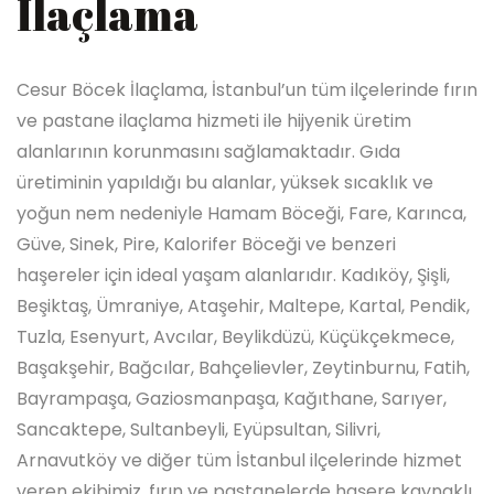
İlaçlama
Cesur Böcek İlaçlama, İstanbul’un tüm ilçelerinde fırın
ve pastane ilaçlama hizmeti ile hijyenik üretim
alanlarının korunmasını sağlamaktadır. Gıda
üretiminin yapıldığı bu alanlar, yüksek sıcaklık ve
yoğun nem nedeniyle Hamam Böceği, Fare, Karınca,
Güve, Sinek, Pire, Kalorifer Böceği ve benzeri
haşereler için ideal yaşam alanlarıdır. Kadıköy, Şişli,
Beşiktaş, Ümraniye, Ataşehir, Maltepe, Kartal, Pendik,
Tuzla, Esenyurt, Avcılar, Beylikdüzü, Küçükçekmece,
Başakşehir, Bağcılar, Bahçelievler, Zeytinburnu, Fatih,
Bayrampaşa, Gaziosmanpaşa, Kağıthane, Sarıyer,
Sancaktepe, Sultanbeyli, Eyüpsultan, Silivri,
Arnavutköy ve diğer tüm İstanbul ilçelerinde hizmet
veren ekibimiz, fırın ve pastanelerde haşere kaynaklı