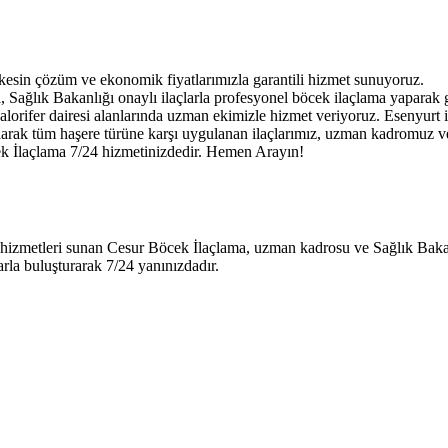
esin çözüm ve ekonomik fiyatlarımızla garantili hizmet sunuyoruz.
, Sağlık Bakanlığı onaylı ilaçlarla profesyonel böcek ilaçlama yaparak ga
, kalorifer dairesi alanlarında uzman ekimizle hizmet veriyoruz. Esenyurt
 olarak tüm haşere türüne karşı uygulanan ilaçlarımız, uzman kadromuz 
ek İlaçlama 7/24 hizmetinizdedir. Hemen Arayın!
hizmetleri sunan Cesur Böcek İlaçlama, uzman kadrosu ve Sağlık Bakanl
rla buluşturarak 7/24 yanınızdadır.