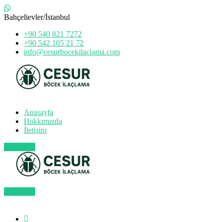
Bahçelievler/İstanbul
+90 540 821 7272
+90 542 105 21 72
info@cesurbocekilaclama.com
Anasayfa
Hakkımızda
İletişim
Whatsapp
Whatsapp