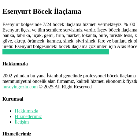
Esenyurt Böcek İlaçlama
Esenyurt bölgesinde 7/24 böcek ilaçlama hizmeti vermekteyiz. %100 k
Esenyurt ilçesi ve tüm semtlere servisimiz vardır. İsçev böcek ilaçlama
banka, fabrika, uçak, gemi, fırın, market, lokanta, büfe, turistik tesis
güve, akrep, örümcek, karınca, sinek, sivri sinek, fare ve bunlara ek
üretir. Esenyurt bölgesindeki böcek ilaçlama çözümleri için Aras Böc
Hemen Ara 0540 821 72 72
Whatsapp 0540 821 72 72
Hakkımızda
2002 yılından bu yana İstanbul genelinde profesyonel böcek ilaçlama 
memnuniyetini öncelik alan firmamız, kaliteli hizmeti ekonomik fiyatla
huseyingozlu.com
© 2025 All Right Reserved
Kurumsal
Hakkımızda
Hizmetlerimiz
İletişim
Hizmetlerimiz