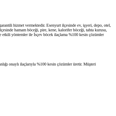
rantili hizmet vermektedir. Esenyurt ilçesinde ev, işyeri, depo, otel,
 ilçesinde hamam böceği, pire, kene, kalorifer böceği, tahta kurusu,
ve etkili yöntemler ile İsçev böcek ilaçlama %100 kesin çözümler
ığı onaylı ilaçlarıyla %100 kesin çözümler üretir. Müşteri