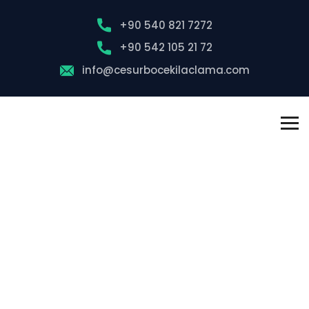
+90 540 821 7272
+90 542 105 21 72
info@cesurbocekilaclama.com
Arnavutköy
Böcek İlaçlama