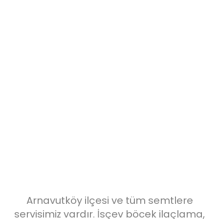
Arnavutköy bölgesinde 7/24 böcek
ilaçlama hizmeti vermekteyiz. %100
kesin çözüm ve ekonomik
fiyatlarımızla garantili hizmet
sunuyoruz.
Arnavutköy ilçesi ve tüm semtlere
servisimiz vardır. İsçev böcek ilaçlama,